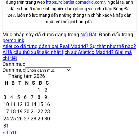
dung trên trang web
https://clbatleticomadrid.com/
. Ngoài ra, anh
đã có hơn 5 năm kinh nghiệm làm phóng viên cho báo Bóng Đá
247, luôn nỗ lực mang đến những thông tin chính xác và hấp dẫn
nhất về thế giới bóng đá.
Mục nhập này đã được đăng trong
Nổi Bật
. Đánh dấu trang
permalink
.
Atlético đã từng đánh bại Real Madrid? Sự thật như thế nào?
Ai là cầu thủ xuất sắc nhất lịch sử Atletico Madrid? Giải mã
chi tiết
Danh mục
Danh mục
Tháng tám 2026
H
B
T
N
S
B
C
1
2
3
4
5
6
7
8
9
10
11
12
13
14
15
16
17
18
19
20
21
22
23
24
25
26
27
28
29
30
31
« Th10