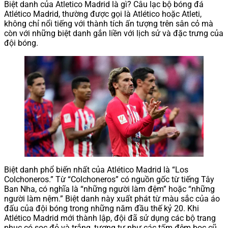
Biệt danh của Atletico Madrid là gì? Câu lạc bộ bóng đá
Atlético Madrid, thường được gọi là Atlético hoặc Atleti,
không chỉ nổi tiếng với thành tích ấn tượng trên sân cỏ mà
còn với những biệt danh gắn liền với lịch sử và đặc trưng của
đội bóng.
Biệt danh phổ biến nhất của Atlético Madrid là “Los
Colchoneros.” Từ “Colchoneros” có nguồn gốc từ tiếng Tây
Ban Nha, có nghĩa là “những người làm đệm” hoặc “những
người làm nệm.” Biệt danh này xuất phát từ màu sắc của áo
đấu của đội bóng trong những năm đầu thế kỷ 20. Khi
Atlético Madrid mới thành lập, đội đã sử dụng các bộ trang
phục có sọc đỏ và trắng, tương tự như các tấm đệm bọc cũ