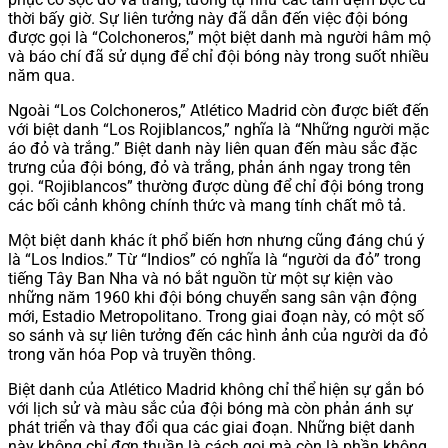
thời bấy giờ. Sự liên tưởng này đã dẫn đến việc đội bóng
được gọi là “Colchoneros,” một biệt danh mà người hâm mộ
và báo chí đã sử dụng để chỉ đội bóng này trong suốt nhiều
năm qua.
Ngoài “Los Colchoneros,” Atlético Madrid còn được biết đến
với biệt danh “Los Rojiblancos,” nghĩa là “Những người mặc
áo đỏ và trắng.” Biệt danh này liên quan đến màu sắc đặc
trưng của đội bóng, đỏ và trắng, phản ánh ngay trong tên
gọi. “Rojiblancos” thường được dùng để chỉ đội bóng trong
các bối cảnh không chính thức và mang tính chất mô tả.
Một biệt danh khác ít phổ biến hơn nhưng cũng đáng chú ý
là “Los Indios.” Từ “Indios” có nghĩa là “người da đỏ” trong
tiếng Tây Ban Nha và nó bắt nguồn từ một sự kiện vào
những năm 1960 khi đội bóng chuyển sang sân vận động
mới, Estadio Metropolitano. Trong giai đoạn này, có một số
so sánh và sự liên tưởng đến các hình ảnh của người da đỏ
trong văn hóa Pop và truyền thông.
Biệt danh của Atlético Madrid không chỉ thể hiện sự gắn bó
với lịch sử và màu sắc của đội bóng mà còn phản ánh sự
phát triển và thay đổi qua các giai đoạn. Những biệt danh
này không chỉ đơn thuần là cách gọi mà còn là phần không