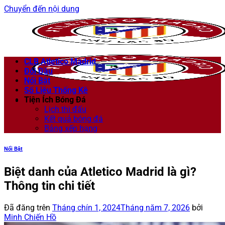
Chuyển đến nội dung
CLB Atletico Madrid
Đối Đầu
Nổi Bật
Số Liệu Thống Kê
Tiện Ích Bóng Đá
Lịch thi đấu
Kết quả bóng đá
Bảng xếp hạng
Nổi Bật
Biệt danh của Atletico Madrid là gì?
Thông tin chi tiết
Đã đăng trên
Tháng chín 1, 2024
Tháng năm 7, 2026
bởi
Minh Chiến Hồ