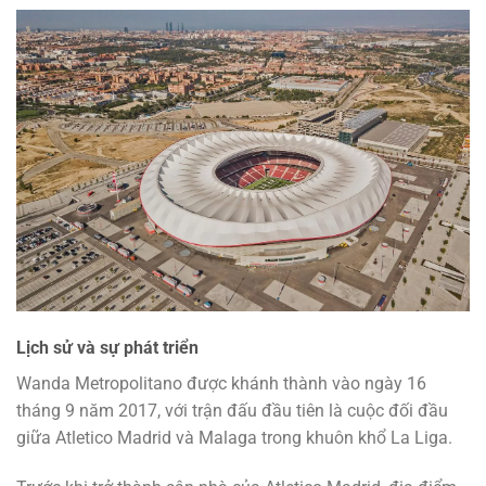
Lịch sử và sự phát triển
Wanda Metropolitano được khánh thành vào ngày 16
tháng 9 năm 2017, với trận đấu đầu tiên là cuộc đối đầu
giữa Atletico Madrid và Malaga trong khuôn khổ La Liga.