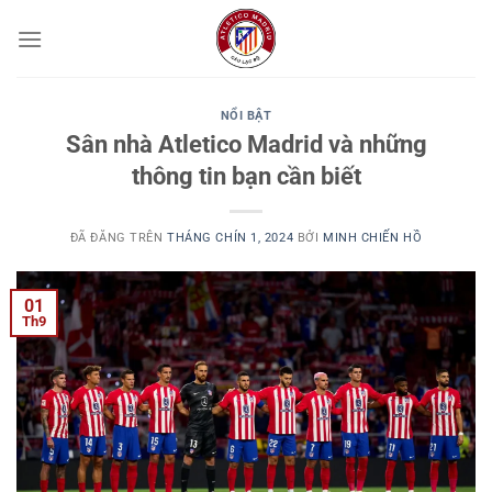
Chuyển
đến
nội
dung
NỔI BẬT
Sân nhà Atletico Madrid và những
thông tin bạn cần biết
ĐÃ ĐĂNG TRÊN
THÁNG CHÍN 1, 2024
BỞI
MINH CHIẾN HỒ
01
Th9