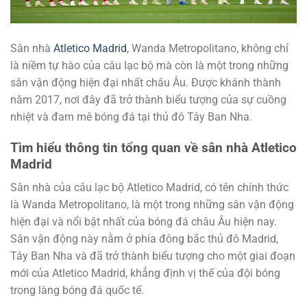
Sân nhà
Atletico Madrid
, Wanda Metropolitano, không chỉ
là niềm tự hào của câu lạc bộ mà còn là một trong những
sân vận động hiện đại nhất châu Âu. Được khánh thành
năm 2017, nơi đây đã trở thành biểu tượng của sự cuồng
nhiệt và đam mê bóng đá tại thủ đô Tây Ban Nha.
Tìm hiểu thông tin tổng quan về sân nhà Atletico
Madrid
Sân nhà của câu lạc bộ Atletico Madrid, có tên chính thức
là Wanda Metropolitano, là một trong những sân vận động
hiện đại và nổi bật nhất của bóng đá châu Âu hiện nay.
Sân vận động này nằm ở phía đông bắc thủ đô Madrid,
Tây Ban Nha và đã trở thành biểu tượng cho một giai đoạn
mới của Atletico Madrid, khẳng định vị thế của đội bóng
trong làng bóng đá quốc tế.