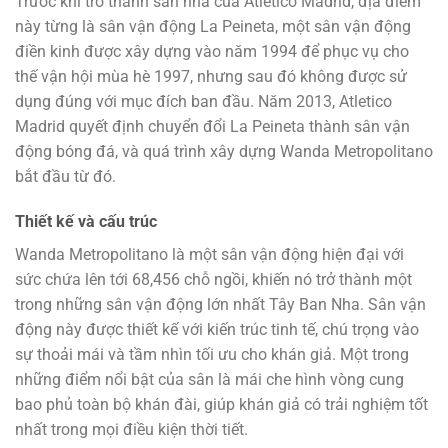
Trước khi trở thành sân nhà của Atletico Madrid, địa điểm
này từng là sân vận động La Peineta, một sân vận động
điền kinh được xây dựng vào năm 1994 để phục vụ cho
thế vận hội mùa hè 1997, nhưng sau đó không được sử
dụng đúng với mục đích ban đầu. Năm 2013, Atletico
Madrid quyết định chuyển đổi La Peineta thành sân vận
động bóng đá, và quá trình xây dựng Wanda Metropolitano
bắt đầu từ đó.
Thiết kế và cấu trúc
Wanda Metropolitano là một sân vận động hiện đại với
sức chứa lên tới 68,456 chỗ ngồi, khiến nó trở thành một
trong những sân vận động lớn nhất Tây Ban Nha. Sân vận
động này được thiết kế với kiến trúc tinh tế, chú trọng vào
sự thoải mái và tầm nhìn tối ưu cho khán giả. Một trong
những điểm nổi bật của sân là mái che hình vòng cung
bao phủ toàn bộ khán đài, giúp khán giả có trải nghiệm tốt
nhất trong mọi điều kiện thời tiết.