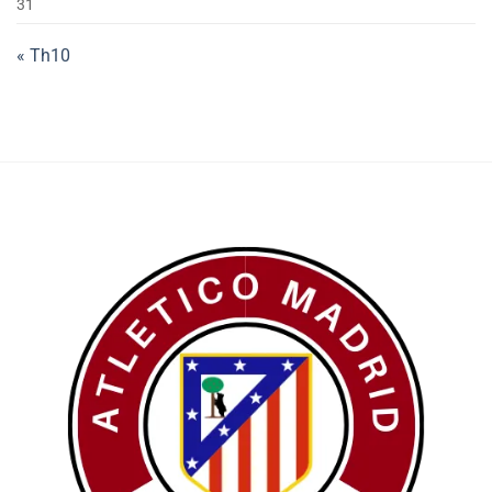
31
« Th10