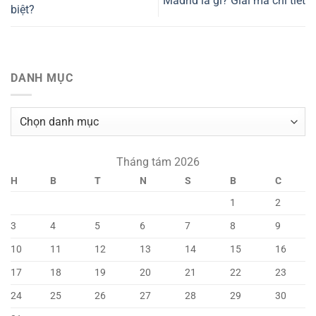
Madrid là gì? Giải mã chi tiết
biệt?
DANH MỤC
Danh
mục
Tháng tám 2026
H
B
T
N
S
B
C
1
2
3
4
5
6
7
8
9
10
11
12
13
14
15
16
17
18
19
20
21
22
23
24
25
26
27
28
29
30